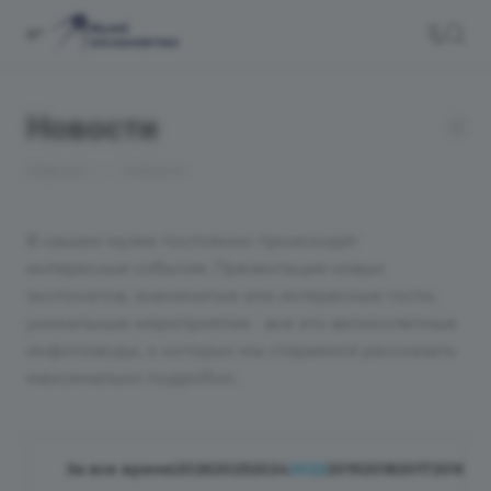
Новости
—
Главная
Новости
В нашем музее постоянно происходят
интересные события. Презентация новых
экспонатов, знаменитые или интересные гости,
уникальные мероприятия - все это великолепные
инфоповоды, о которых мы стараемся рассказать
максимально подробно.
За все время
2026
2025
2024
2022
2019
2018
2017
2016